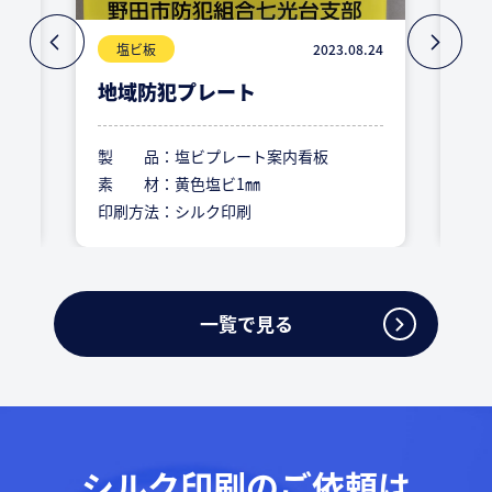
.17
塩ビ板
2023.08.24
地域防犯プレート
防
製 品：
塩ビプレート案内看板
製
素 材：
黄色塩ビ1㎜
素
印刷方法：
シルク印刷
印
一覧で見る
シルク印刷のご依頼は