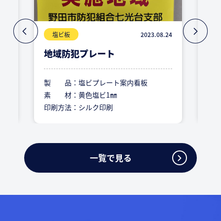
.23
塩ビ板
2023.08.24
地域防犯プレート
防
製 品：
塩ビプレート案内看板
製
素 材：
黄色塩ビ1㎜
素
印刷方法：
シルク印刷
印
一覧で見る